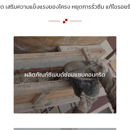
 เสริมความแข็งแรงของโครง หยุดการรั่วซึม แก้ไขรอย
ผลิตภัณฑ์ซีเมนต์ซ่อมแซมคอนกรีต