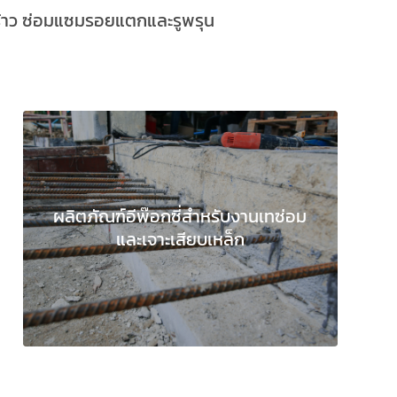
ร้าว ซ่อมแซมรอยแตกและรูพรุน
ผลิตภัณฑ์อีพ๊อกซี่สำหรับงานเทซ่อม
และเจาะเสียบเหล็ก