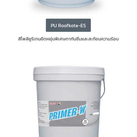
PU Roofkote-ES
สีโพลียูรีเทนยืดหยุ่นพิเศษทากันซึมและสะท้อนความร้อน