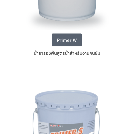
Primer W
น้ำยารองพื้นสูตรน้ำสำหรับงานกันซึม